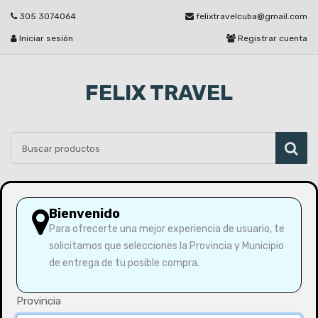
305 3074064
felixtravelcuba@gmail.com
Iniciar sesión
Registrar cuenta
FELIX TRAVEL
Por favor seleccione
Bienvenido
Para ofrecerte una mejor experiencia de usuario, te
solicitamos que selecciones la Provincia y Municipio
Inicio
Masas de Cerdo Fritas
de entrega de tu posible compra.
Provincia