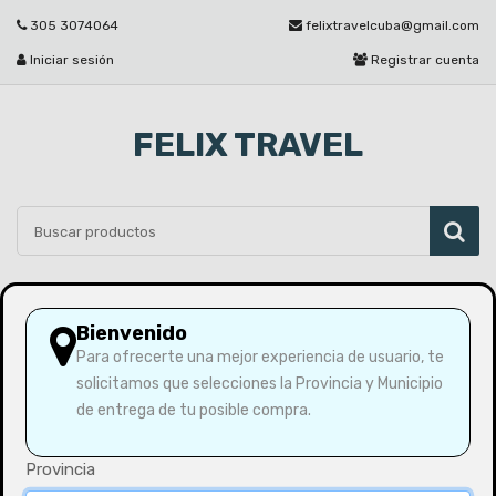
305 3074064
felixtravelcuba@gmail.com
Iniciar sesión
Registrar cuenta
FELIX TRAVEL
Por favor seleccione
Bienvenido
Para ofrecerte una mejor experiencia de usuario, te
solicitamos que selecciones la Provincia y Municipio
de entrega de tu posible compra.
Regístrate como
cliente
Provincia