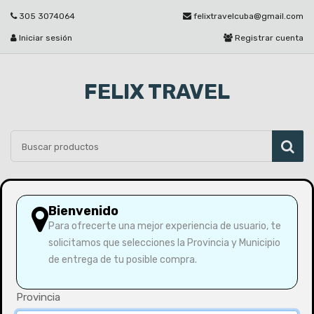
305 3074064
felixtravelcuba@gmail.com
Iniciar sesión
Registrar cuenta
FELIX TRAVEL
Por favor seleccione
Bienvenido
Para ofrecerte una mejor experiencia de usuario, te
solicitamos que selecciones la Provincia y Municipio
Inicio
Especiales San Valentín
de entrega de tu posible compra.
Provincia