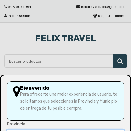
305 3074064
felixtravelcuba@gmail.com
Iniciar sesión
Registrar cuenta
FELIX TRAVEL
Por favor seleccione
Bienvenido
Para ofrecerte una mejor experiencia de usuario, te
solicitamos que selecciones la Provincia y Municipio
Inicio
Tmp Cubashop
de entrega de tu posible compra.
Provincia