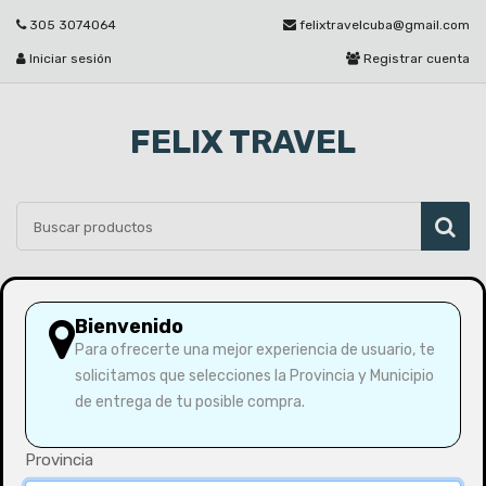
305 3074064
felixtravelcuba@gmail.com
Iniciar sesión
Registrar cuenta
FELIX TRAVEL
Por favor seleccione
Bienvenido
Para ofrecerte una mejor experiencia de usuario, te
solicitamos que selecciones la Provincia y Municipio
Inicio
Como en Habana
de entrega de tu posible compra.
Provincia