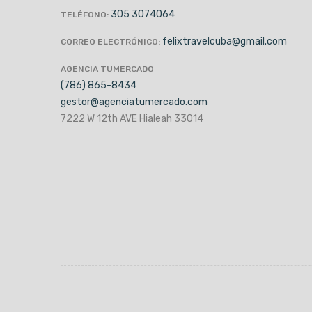
305 3074064
TELÉFONO:
felixtravelcuba@gmail.com
CORREO ELECTRÓNICO:
AGENCIA TUMERCADO
(786) 865-8434
gestor@agenciatumercado.com
7222 W 12th AVE Hialeah 33014