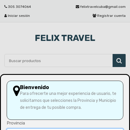
305 3074064
felixtravelcuba@gmail.com
Iniciar sesión
Registrar cuenta
FELIX TRAVEL
Por favor seleccione
Bienvenido
Para ofrecerte una mejor experiencia de usuario, te
solicitamos que selecciones la Provincia y Municipio
Inicio
Sándwich Lomo ahumado
de entrega de tu posible compra.
Provincia