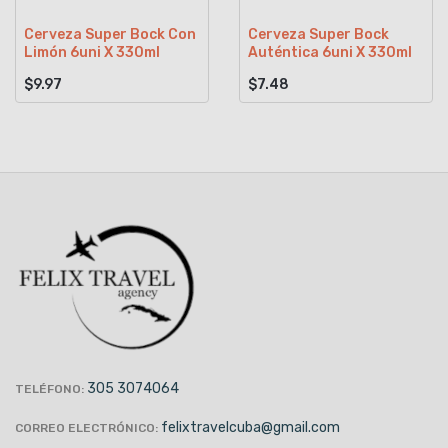
Cerveza Super Bock Con
Cerveza Super Bock
Limón 6uni X 330ml
Auténtica 6uni X 330ml
$9.97
$7.48
305 3074064
TELÉFONO:
felixtravelcuba@gmail.com
CORREO ELECTRÓNICO: