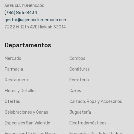
AGENCIA TUMERCADO
(786) 865-8434
gestor@agenciatumercado.com
7222 W 12th AVE Hialeah 33014
Departamentos
Mercado
Combos
Farmacia
Confituras
Restaurante
Ferretería
Flores y Detalles
Cakes
Ofertas
Calzado, Ropa y Accesorios
Celebraciones y Cenas
Juguetería
Especiales San Valentín
Electrodomésticos
Especiales Día de las Madres
Especiales Día de los Padres