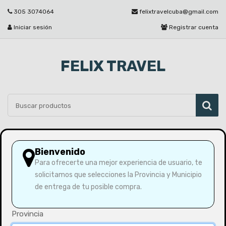
305 3074064
felixtravelcuba@gmail.com
Iniciar sesión
Registrar cuenta
FELIX TRAVEL
Por favor seleccione
Bienvenido
Para ofrecerte una mejor experiencia de usuario, te
solicitamos que selecciones la Provincia y Municipio
Inicio
Refrigerador de 7.45 pies Chiq
de entrega de tu posible compra.
Provincia