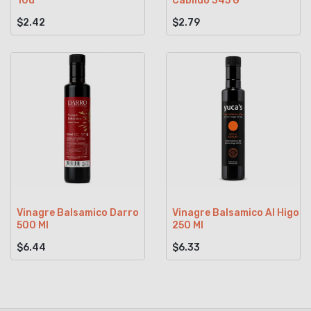
10u
Cabildo 345 G
$2.42
$2.79
Vinagre Balsamico Darro
Vinagre Balsamico Al Higo
500 Ml
250 Ml
$6.44
$6.33